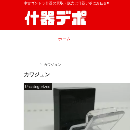
中古ゴンドラ什器の買取・販売は什器デポにお任せ!!
ホーム
Home
カワジュン
カワジュン
Uncategorized