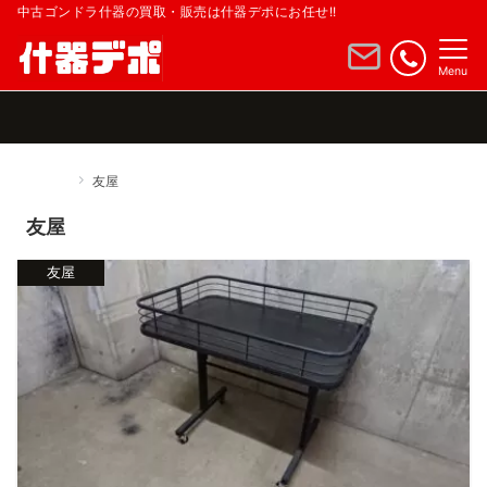
中古ゴンドラ什器の買取・販売は什器デポにお任せ!!
Menu
Home
友屋
友屋
友屋