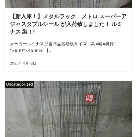
【新入庫！】メタルラック メトロ スーパーア
ジャスタブルシール が入荷致しました！ ルミ
ナス 製！!
メーカールミナス型番商品名棚板サイズ（高×幅×奥行）
*×900*×450mm 【...
2025年4月18日
Uncategorized