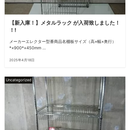
【新入庫！】メタルラック が入荷致しました！
！!
メーカーエレクター型番商品名棚板サイズ（高×幅×奥行）
*×900*×450mm ...
2025年4月18日
Uncategorized