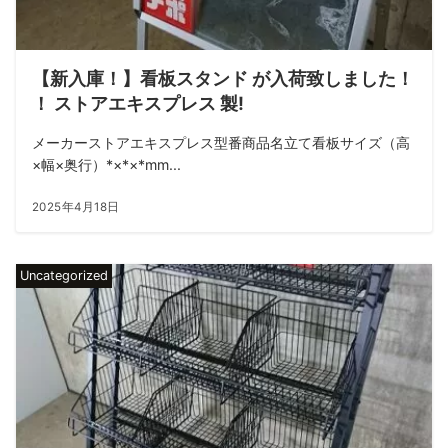
【新入庫！】看板スタンド が入荷致しました！
！ ストアエキスプレス 製!
メーカーストアエキスプレス型番商品名立て看板サイズ（高
×幅×奥行）*×*×*mm...
2025年4月18日
Uncategorized