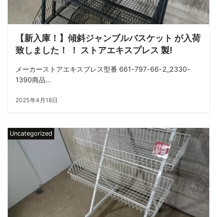
【新入庫！】傾斜ジャンブルバスケット が入荷
致しました！ ！ ストアエキスプレス 製!
メーカーストアエキスプレス型番 661-797-66-2_2330-
1390商品...
2025年4月18日
Uncategorized