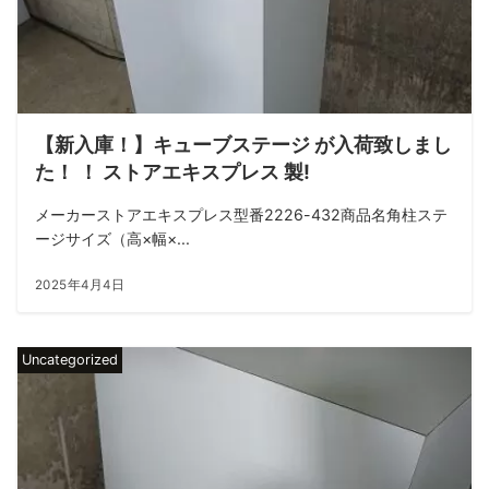
【新入庫！】キューブステージ が入荷致しまし
た！ ！ ストアエキスプレス 製!
メーカーストアエキスプレス型番2226-432商品名角柱ステ
ージサイズ（高×幅×...
2025年4月4日
Uncategorized