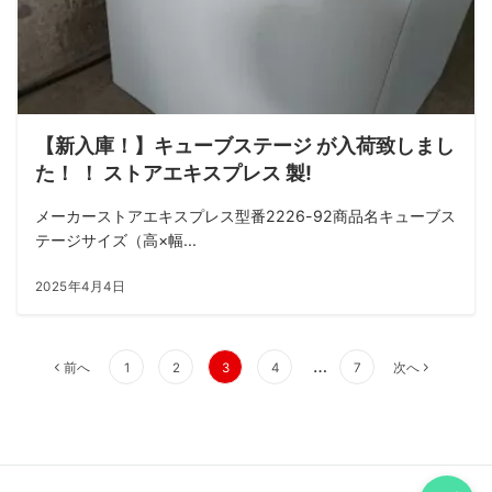
【新入庫！】キューブステージ が入荷致しまし
た！ ！ ストアエキスプレス 製!
メーカーストアエキスプレス型番2226-92商品名キューブス
テージサイズ（高×幅...
2025年4月4日
投
…
前へ
1
2
3
4
7
次へ
稿
の
ペ
ー