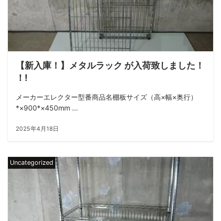
【新入庫！】メタルラック が入荷致しました！
！!
メーカーエレクター型番商品名棚板サイズ（高×幅×奥行）
*×900*×450mm ...
2025年4月18日
Uncategorized