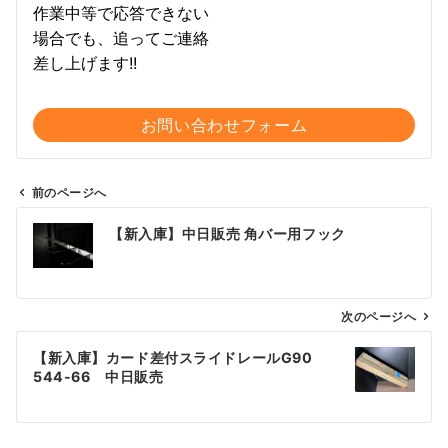
作業中等で応答できない
場合でも、追ってご連絡
差し上げます!!
お問い合わせフォーム
前のページへ
投
【新入庫】中日販売 角バー用フック
稿
ナ
ビ
ゲ
次のページへ
ー
【新入庫】カード差付スライドレールG90
シ
544-66 中日販売
ョ
ン