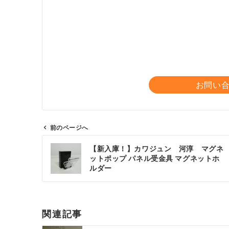
お問い
前のページへ
投
【新入庫！】カワジュン 河淳 マグネ
稿
ットポップ パネル受金具 マグネットホ
ナ
ルダー
ビ
ゲ
ー
関連記事
シ