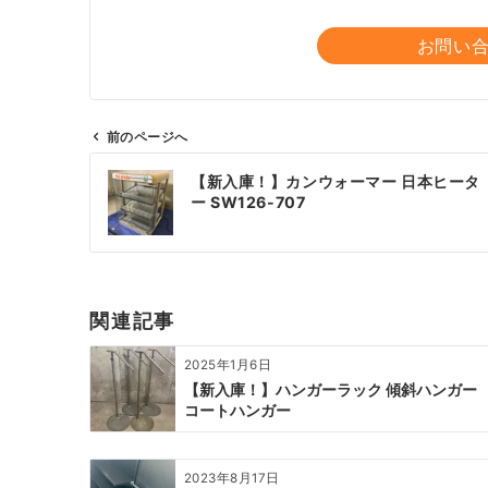
お問い
前のページへ
投
【新入庫！】カンウォーマー 日本ヒータ
稿
ー SW126-707
ナ
ビ
ゲ
ー
関連記事
シ
ョ
2025年1月6日
ン
【新入庫！】ハンガーラック 傾斜ハンガー
コートハンガー
2023年8月17日