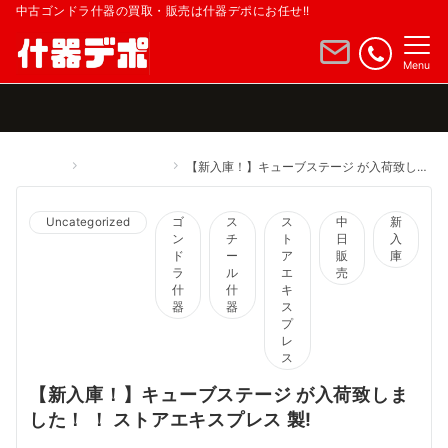
中古ゴンドラ什器の買取・販売は什器デポにお任せ!!
Menu
Home
Uncategorized
【新入庫！】キューブステージ が入荷致しました！ ！ ストアエキスプレス 製!
Uncategorized
ゴ
ス
ス
中
新
ン
チ
ト
日
入
ド
ー
ア
販
庫
ラ
ル
エ
売
什
什
キ
器
器
ス
プ
レ
ス
【新入庫！】キューブステージ が入荷致しま
した！ ！ ストアエキスプレス 製!