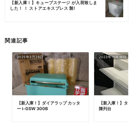
【新入庫！】キューブステージ が入荷致しま
シ
した！ ！ ストアエキスプレス 製!
ョ
ン
関連記事
2025年3月28日
2023年10月16日
【新入庫！】ダイアラップ カッタ
【新入庫！】タ
ー i-GSW 300B
陳列台