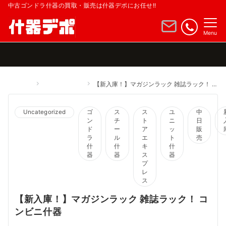
中古ゴンドラ什器の買取・販売は什器デポにお任せ!!
Menu
Home
Uncategorized
【新入庫！】マガジンラック 雑誌ラック！ コンビニ什器
Uncategorized
ゴ
ス
ス
ユ
中
ン
チ
ト
ニ
日
ド
ー
ア
ッ
販
ラ
ル
エ
ト
売
什
什
キ
什
器
器
ス
器
プ
レ
ス
【新入庫！】マガジンラック 雑誌ラック！ コ
ンビニ什器