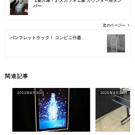
【新入庫！】スガツネ工業 カウンター用ダン
稿
パー
ナ
ビ
ゲ
次のページへ
ー
パンフレットラック！ コンビニ什器
シ
ョ
ン
関連記事
2023年6月30日
2025年8月28日