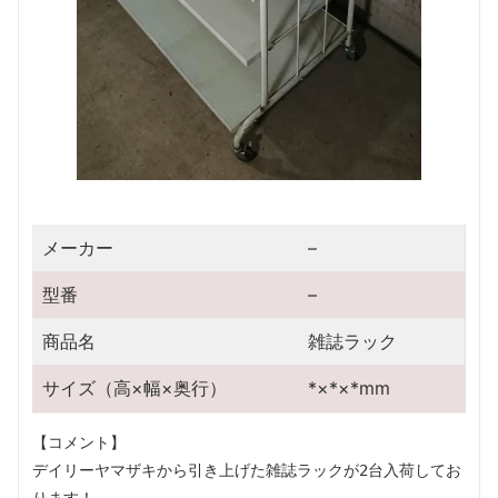
メーカー
–
型番
–
商品名
雑誌ラック
サイズ（高×幅×奥行）
*×*×*mm
【コメント】
デイリーヤマザキから引き上げた雑誌ラックが2台入荷してお